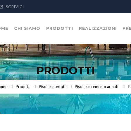
SCRIVICI
OME
CHI SIAMO
PRODOTTI
REALIZZAZIONI
PR
PRODOTTI
ome
Prodotti
Piscine interrate
Piscine in cemento armato
P