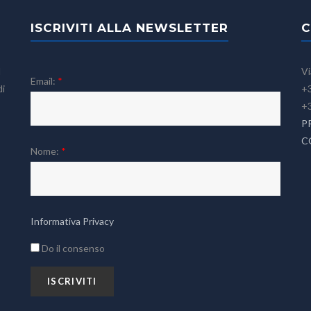
ISCRIVITI ALLA NEWSLETTER
C
l
Vi
Email:
*
di
+3
+
P
C
Nome:
*
Informativa Privacy
Do il consenso