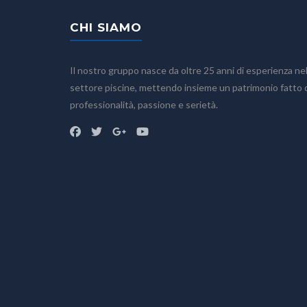
CHI SIAMO
Il nostro gruppo nasce da oltre 25 anni di esperienza ne
Home
settore piscine, mettendo insieme un patrimonio fatto 
Chi siamo
professionalità, passione e serietà.
Prodotti
Accessori
Bagno turco
Piscine fuoriterra
Piscine fuoriterra in legno
Piscine interrate
Prodotti chimici
Saune
Sistemi di filtrazione
Vasche idromassaggio
Realizzazioni
Preventivo