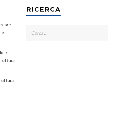
RICERCA
creare
Ricerca
me
per:
do e
truttura
ruttura,