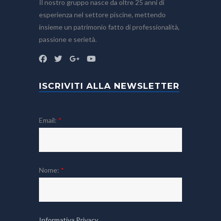
Il nostro gruppo nasce da oltre 25 anni di
esperienza nel settore piscine, mettendo
insieme un patrimonio fatto di professionalità,
passione e serietà.
ISCRIVITI ALLA NEWSLETTER
Email:
*
Nome:
*
Informativa Privacy