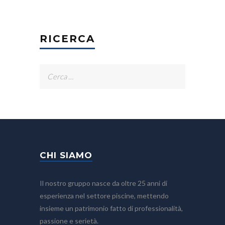
RICERCA
Ricerca
per:
CHI SIAMO
Il nostro gruppo nasce da oltre 25 anni di
esperienza nel settore piscine, mettendo
insieme un patrimonio fatto di professionalità,
passione e serietà.