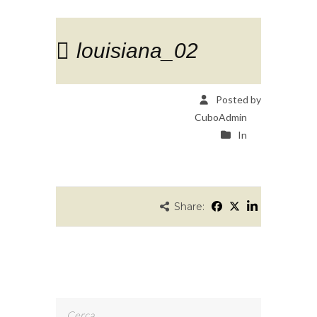
louisiana_02
Posted by
CuboAdmin
In
Share:
Ricerca