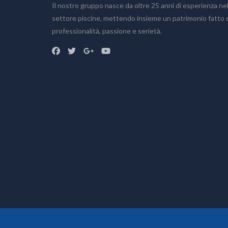
Il nostro gruppo nasce da oltre 25 anni di esperienza ne
Home
settore piscine, mettendo insieme un patrimonio fatto 
Chi siamo
professionalità, passione e serietà.
Prodotti
Accessori
Bagno turco
Piscine fuoriterra
Piscine fuoriterra in legno
Piscine interrate
Prodotti chimici
Saune
Sistemi di filtrazione
Vasche idromassaggio
Realizzazioni
Preventivo
Blog
Dove siamo
Info