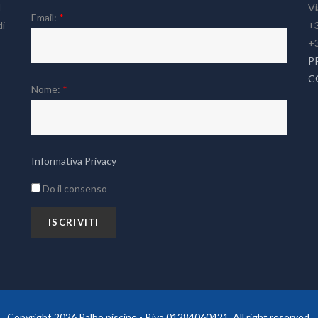
l
Vi
Email:
*
di
+3
+
P
C
Nome:
*
Informativa Privacy
Do il consenso
Copyright 2026 Palbo piscine - P.iva 01284060421. All right reserved.