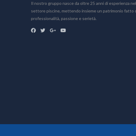
Il nostro gruppo nasce da oltre 25 anni di esperienza ne
Home
settore piscine, mettendo insieme un patrimonio fatto 
Chi siamo
professionalità, passione e serietà.
Prodotti
Accessori
Bagno turco
Piscine fuoriterra
Piscine fuoriterra in legno
Piscine interrate
Prodotti chimici
Saune
Sistemi di filtrazione
Vasche idromassaggio
Realizzazioni
Preventivo
Blog
Dove siamo
Info