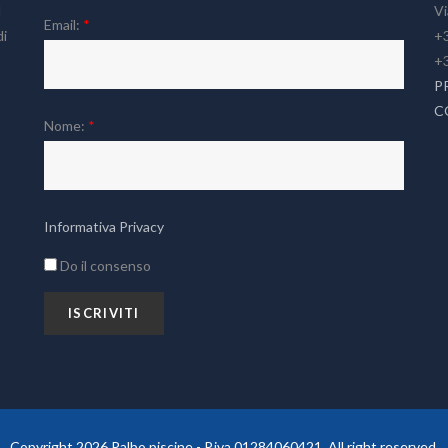
l
Vi
Email:
*
di
+3
+
P
C
Nome:
*
Informativa Privacy
Do il consenso
Copyright 2026 Palbo piscine - P.iva 01284060421. All right reserved.