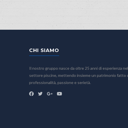
CHI SIAMO
Il nostro gruppo nasce da oltre 25 anni di esperienza ne
Home
settore piscine, mettendo insieme un patrimonio fatto 
Chi siamo
professionalità, passione e serietà.
Prodotti
Accessori
Bagno turco
Piscine fuoriterra
Piscine fuoriterra in legno
Piscine interrate
Prodotti chimici