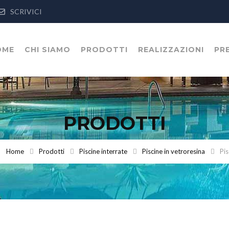
SCRIVICI
OME
CHI SIAMO
PRODOTTI
REALIZZAZIONI
PR
PRODOTTI
Home
Prodotti
Piscine interrate
Piscine in vetroresina
Pi