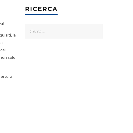
RICERCA
za!
Ricerca
uisiti, la
per:
ea
così
 non solo
pertura