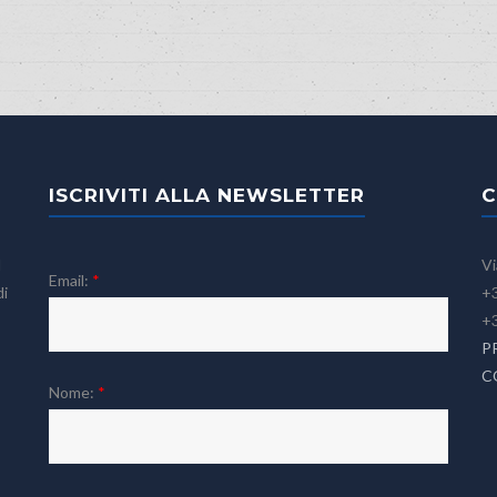
ISCRIVITI ALLA NEWSLETTER
C
l
Vi
Email:
*
di
+3
+
P
C
Nome:
*