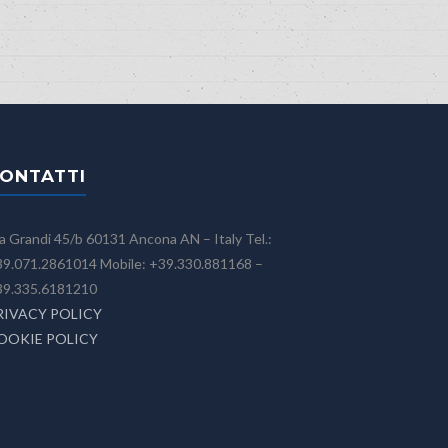
ONTATTI
a Grandi 45/b 60131 Ancona AN – Italy Tel.:
9.071.2861014 Mobile: +39.330.881168 –
39.335.6181210
RIVACY POLICY
OOKIE POLICY