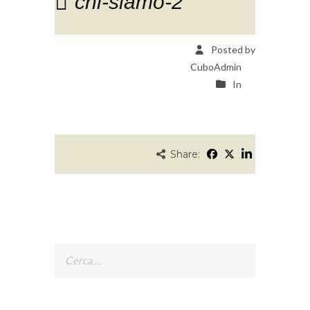
chi-siamo-2
Posted by
CuboAdmin
In
Share:
Ricerca
per: