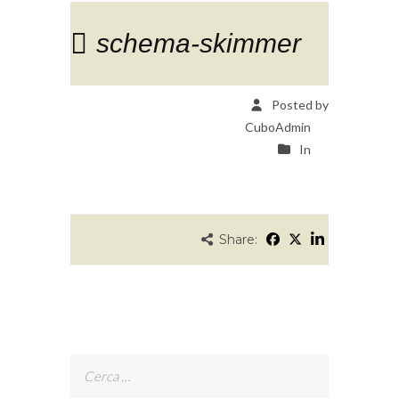
schema-skimmer
Posted by
CuboAdmin
In
Share:
Ricerca
per: