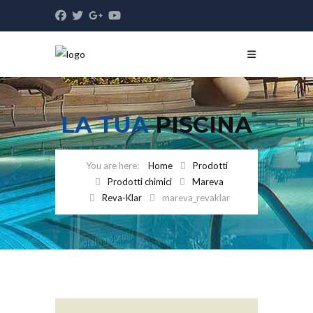
LA TUA
PISCINA
Home
Prodotti
Prodotti chimici
Mareva
Reva-Klar
mareva_revaklar