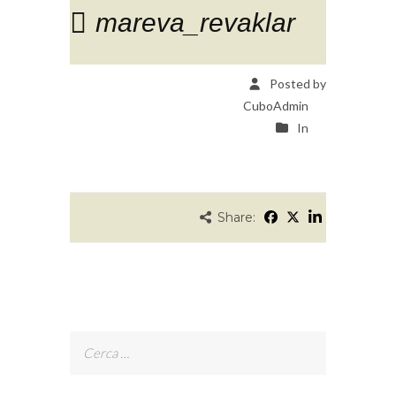
mareva_revaklar
Posted by
CuboAdmin
In
Share:
Ricerca
per: