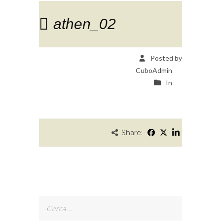
athen_02
Posted by
CuboAdmin
In
Share:
Ricerca
per: