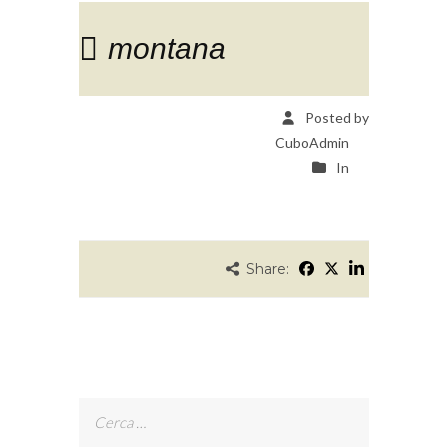
montana
Posted by
CuboAdmin
In
Share:
Ricerca
per: