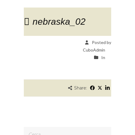
nebraska_02
Posted by
CuboAdmin
In
Share:
Ricerca