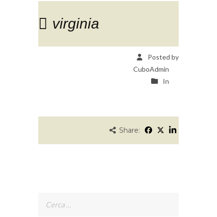
virginia
Posted by
CuboAdmin
In
Share:
Ricerca
per: