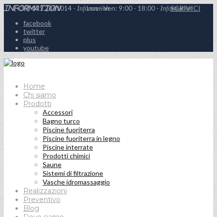
(+39) 071.2861014 -
Lun - Ven: 9:00 - 18:00 -
SCRIVICI
Information
Information
Information
facebook
twitter
plus
youtube
Home
Chi siamo
Prodotti
Accessori
Bagno turco
Piscine fuoriterra
Piscine fuoriterra in legno
Piscine interrate
Prodotti chimici
Saune
Sistemi di filtrazione
Vasche idromassaggio
Realizzazioni
Preventivo
Blog