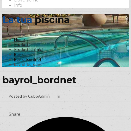
Dove siamo
Info
La tua
piscina
Home
Prodotti
Prodotti chimici
Bayrol
Bayrol Bordnet
bayrol_bordnet
bayrol_bordnet
Posted by CuboAdmin
In
Share: