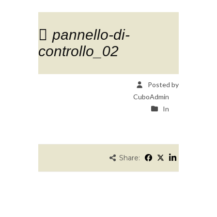
pannello-di-
controllo_02
Posted by
CuboAdmin
In
Share: