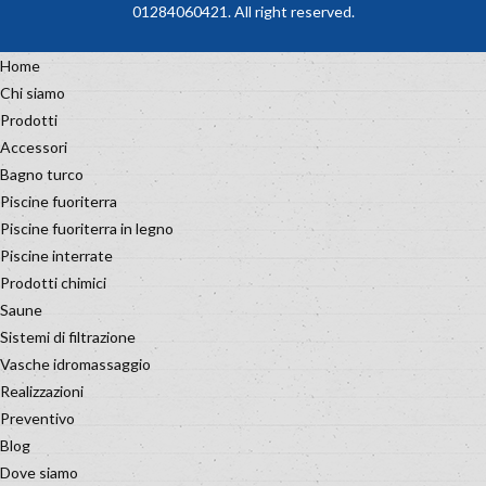
01284060421. All right reserved.
Home
Chi siamo
Prodotti
Accessori
Bagno turco
Piscine fuoriterra
Piscine fuoriterra in legno
Piscine interrate
Prodotti chimici
Saune
Sistemi di filtrazione
Vasche idromassaggio
Realizzazioni
Preventivo
Blog
Dove siamo