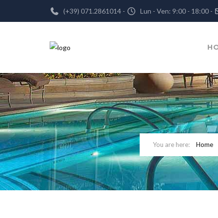
(+39) 071.2861014 -
Lun - Ven: 9:00 - 18:00 -
H
Home