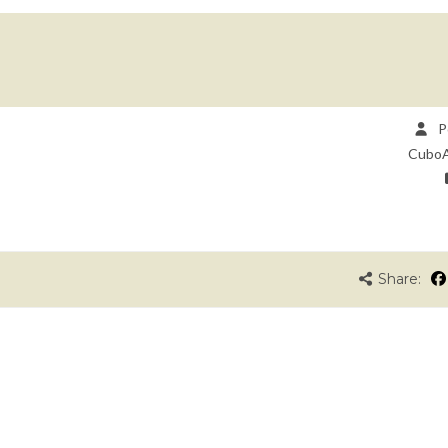
P
Cubo
Share: