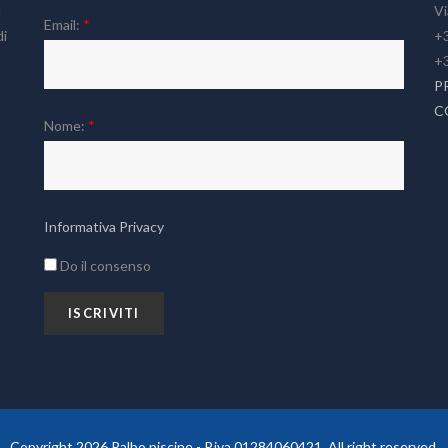
l
Vi
Email:
*
di
+3
+
P
C
Nome:
*
Informativa Privacy
Do il consenso
Copyright 2026 Palbo piscine - P.iva 01284060421. All right reserved.