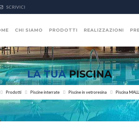
SCRIVICI
OME
CHI SIAMO
PRODOTTI
REALIZZAZIONI
PR
LA TUA
PISCINA
Prodotti
Piscine interrate
Piscine in vetroresina
Piscina MA