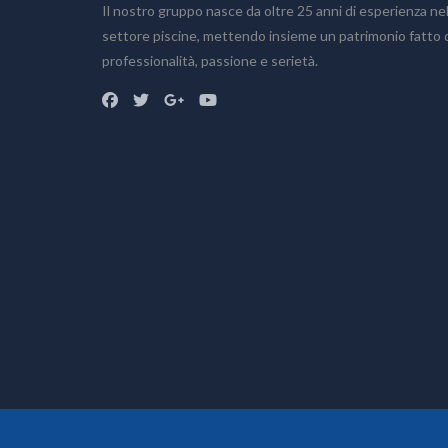
Il nostro gruppo nasce da oltre 25 anni di esperienza ne
Home
settore piscine, mettendo insieme un patrimonio fatto 
Chi siamo
professionalità, passione e serietà.
Prodotti
Accessori
Bagno turco
Piscine fuoriterra
Piscine fuoriterra in legno
Piscine interrate
Prodotti chimici
Saune
Sistemi di filtrazione
Vasche idromassaggio
Realizzazioni
Preventivo
Blog
Dove siamo
Info