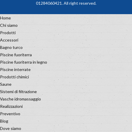
01284060421. All right reserved.
Home
Chi siamo
Prodotti
Accessori
Bagno turco
Piscine fuoriterra
Piscine fuoriterra in legno
Piscine interrate
Prodotti chimici
Saune
Sistemi di filtrazione
Vasche idromassaggio
Realizzazioni
Preventivo
Blog
Dove siamo