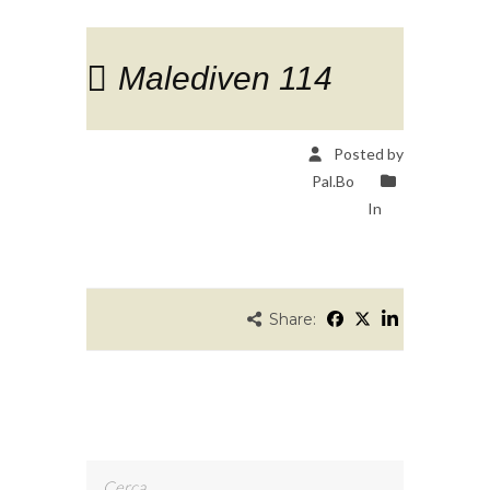
Malediven 114
Posted by
Pal.Bo
In
Share:
Ricerca