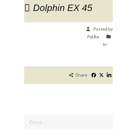
Dolphin EX 45
Posted by
Pal.Bo
In
Share:
Ricerca
per: