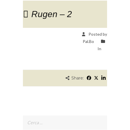
Rugen – 2
Posted by
Pal.Bo
In
Share:
Ricerca
per: