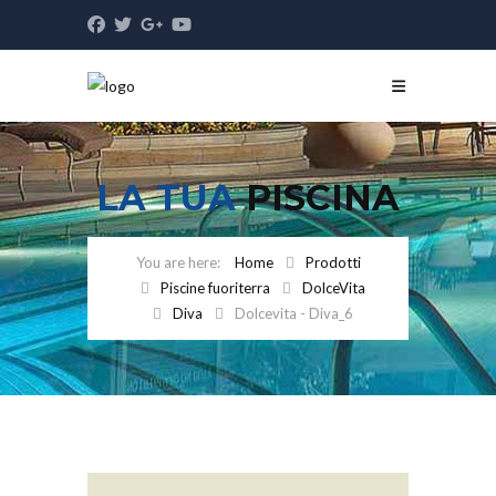
LA TUA
PISCINA
Home
Prodotti
Piscine fuoriterra
DolceVita
Diva
Dolcevita - Diva_6