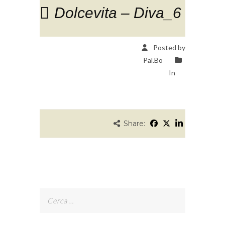
Dolcevita – Diva_6
Posted by
Pal.Bo
In
Share:
Ricerca
per: