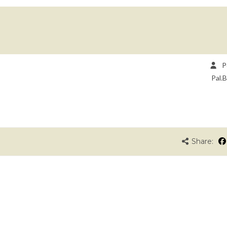
P
Pal.
Share: