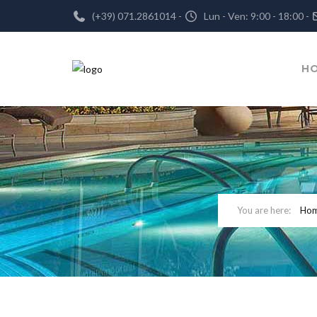
(+39) 071.2861014 -
Lun - Ven: 9:00 - 18:00 -
H
Ho