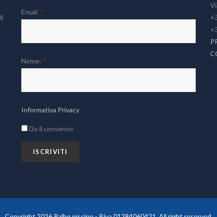
l
Vi
Email:
*
di
+3
+
P
C
Nome:
*
Informativa Privacy
Do il consenso
Copyright 2026 Palbo piscine - P.iva 01284060421. All right reserved.