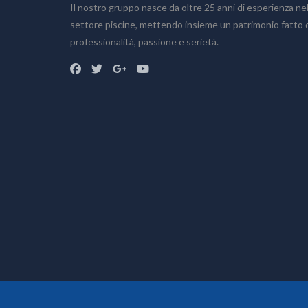
Il nostro gruppo nasce da oltre 25 anni di esperienza ne
Home
settore piscine, mettendo insieme un patrimonio fatto 
Chi siamo
professionalità, passione e serietà.
Prodotti
Accessori
Bagno turco
Piscine fuoriterra
Piscine fuoriterra in legno
Piscine interrate
Prodotti chimici
Saune
Sistemi di filtrazione
Vasche idromassaggio
Realizzazioni
Preventivo
Blog
Dove siamo
Info