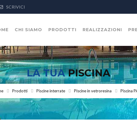
SCRIVICI
OME
CHI SIAMO
PRODOTTI
REALIZZAZIONI
PR
LA TUA
PISCINA
me
Prodotti
Piscine interrate
Piscine in vetroresina
Piscina 