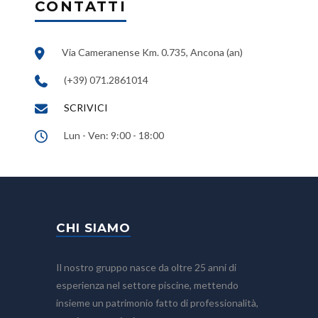
CONTATTI
Via Cameranense Km. 0.735, Ancona (an)
(+39) 071.2861014
SCRIVICI
Lun - Ven: 9:00 - 18:00
CHI SIAMO
Il nostro gruppo nasce da oltre 25 anni di
esperienza nel settore piscine, mettendo
insieme un patrimonio fatto di professionalità,