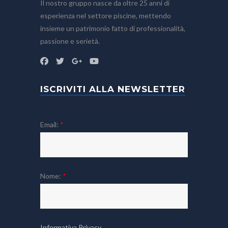
Il nostro gruppo nasce da oltre 25 anni di
esperienza nel settore piscine, mettendo
insieme un patrimonio fatto di professionalità,
passione e serietà.
ISCRIVITI ALLA NEWSLETTER
Email:
*
Nome:
*
Informativa Privacy