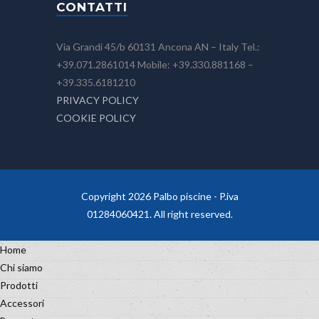
CONTATTI
Via Grandi 45/b 60131 Ancona AN – Italy Tel.:
+39.071.2861014 Mobile: +39.330.881168 –
+39.335.6181210
PRIVACY POLICY
COOKIE POLICY
Copyright 2026 Palbo piscine - P.iva
01284060421. All right reserved.
Home
Chi siamo
Prodotti
Accessori