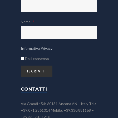
Nome:
*
Informativa Privacy
Do il consenso
CONTATTI
Via Grandi 45/b 60131 Ancona AN – Italy Tel.:
+39.071.2861014 Mobile: +39.330.881168 –
+39.335.6181210