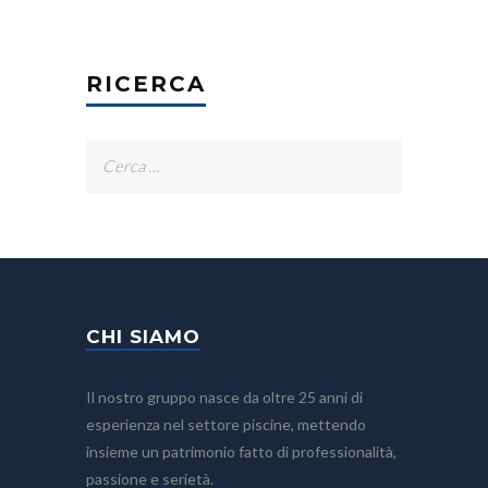
RICERCA
Ricerca
per:
CHI SIAMO
Il nostro gruppo nasce da oltre 25 anni di
esperienza nel settore piscine, mettendo
insieme un patrimonio fatto di professionalità,
passione e serietà.