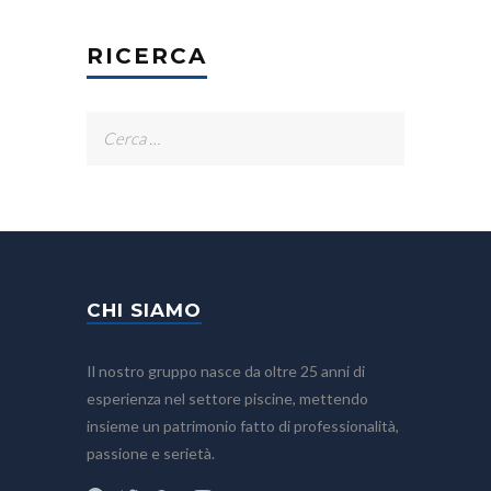
RICERCA
Ricerca
per:
CHI SIAMO
Il nostro gruppo nasce da oltre 25 anni di
esperienza nel settore piscine, mettendo
insieme un patrimonio fatto di professionalità,
passione e serietà.