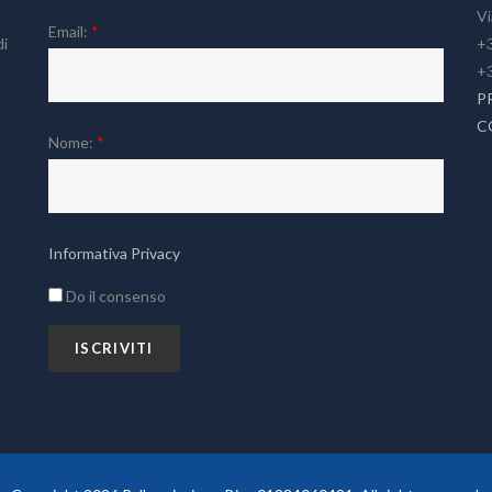
l
Vi
Email:
*
di
+3
+
P
C
Nome:
*
Informativa Privacy
Do il consenso