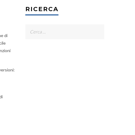
RICERCA
Ricerca
e di
per:
cile
unzioni
ersioni:
di