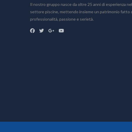
Il nostro gruppo nasce da oltre 25 anni di esperienza ne
Home
settore piscine, mettendo insieme un patrimonio fatto 
Chi siamo
professionalità, passione e serietà.
Prodotti
Accessori
Bagno turco
Piscine fuoriterra
Piscine fuoriterra in legno
Piscine interrate
Prodotti chimici
Saune
Sistemi di filtrazione
Vasche idromassaggio
Realizzazioni
Preventivo
Blog
Dove siamo
Info