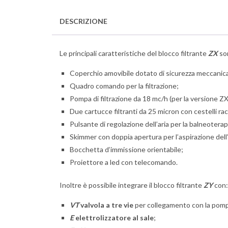
DESCRIZIONE
Le principali caratteristiche del blocco filtrante
ZX
so
Coperchio amovibile dotato di sicurezza meccanic
Quadro comando per la filtrazione;
Pompa di filtrazione da 18 mc/h (per la versione Z
Due cartucce filtranti da 25 micron con cestelli rac
Pulsante di regolazione dell’aria per la balneoterap
Skimmer con doppia apertura per l’aspirazione dell
Bocchetta d’immissione orientabile;
Proiettore a led con telecomando.
Inoltre è possibile integrare il blocco filtrante
ZY
con:
VT
valvola a tre vie
per collegamento con la pompa
E
elettrolizzatore al sale
;