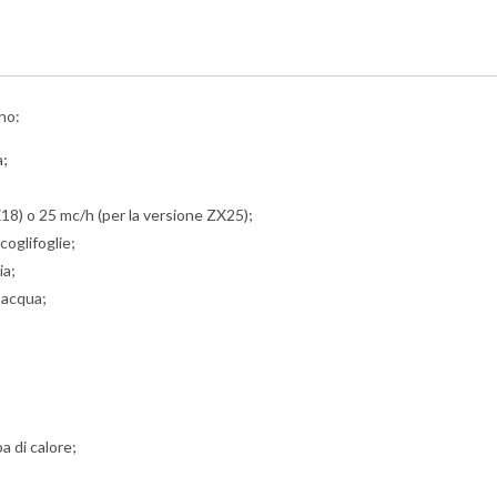
no:
a;
X18) o 25 mc/h (per la versione ZX25);
coglifoglie;
ia;
’acqua;
 di calore;