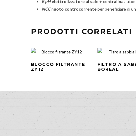
E pH
elettrolizzatore al sale
+
centralina
autom
NCC
nuoto controcorrente
per beneficiare di un
PRODOTTI CORRELATI
BLOCCO FILTRANTE
FILTRO A SAB
ZY12
BOREAL