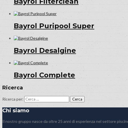
Bayrol Filterclean
Bayrol Puripool Super
Bayrol Desalgine
Bayrol Complete
Ricerca
Ricerca per:
Chi siamo
Il nostro gruppo nasce da oltre 25 anni di esperienza nel settore piscin