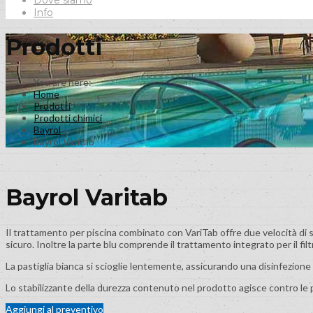
Dove siamo
Info
Prodotti
Home
Prodotti
Prodotti chimici
Bayrol
Bayrol Varitab
Bayrol Varitab
Il trattamento per piscina combinato con VariTab offre due velocità di sc
sicuro. Inoltre la parte blu comprende il trattamento integrato per il filt
La pastiglia bianca si scioglie lentemente, assicurando una disinfezione
Lo stabilizzante della durezza contenuto nel prodotto agisce contro le p
Aggiungi al preventivo