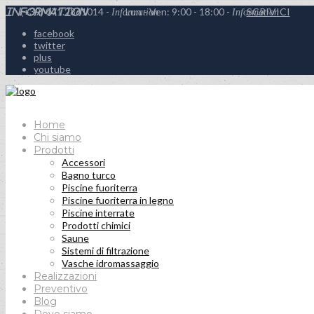
(+39) 071.2861014 -
Lun - Ven: 9:00 - 18:00 -
SCRIVICI
Information
Information
Information
facebook
twitter
plus
youtube
Home
Chi siamo
Prodotti
Accessori
Bagno turco
Piscine fuoriterra
Piscine fuoriterra in legno
Piscine interrate
Prodotti chimici
Saune
Sistemi di filtrazione
Vasche idromassaggio
Realizzazioni
Preventivo
Blog