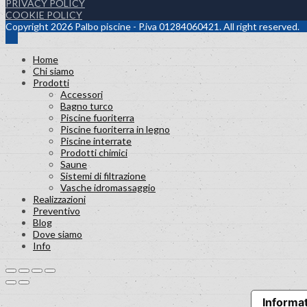
PRIVACY POLICY
COOKIE POLICY
Copyright 2026 Palbo piscine - P.iva 01284060421. All right reserved.
Home
Chi siamo
Prodotti
Accessori
Bagno turco
Piscine fuoriterra
Piscine fuoriterra in legno
Piscine interrate
Prodotti chimici
Saune
Sistemi di filtrazione
Vasche idromassaggio
Realizzazioni
Preventivo
Blog
Dove siamo
Info
Informat