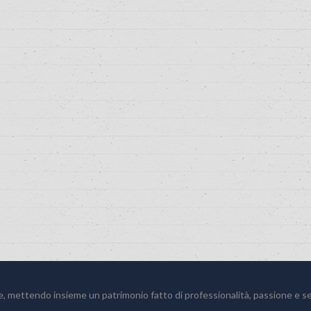
e, mettendo insieme un patrimonio fatto di professionalità, passione e se