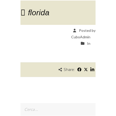
florida
Posted by
CuboAdmin
In
Share:
Ricerca
per: