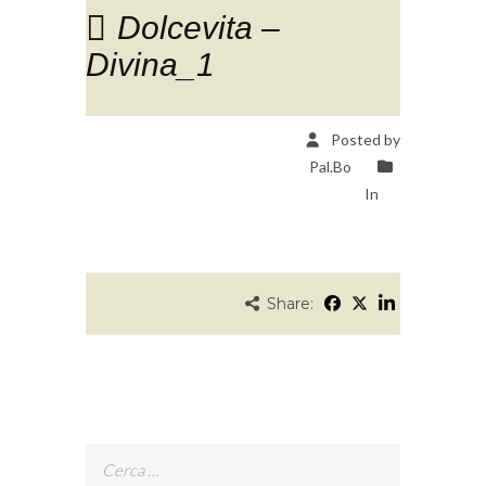
Dolcevita –
Divina_1
Posted by
Pal.Bo
In
Share:
Ricerca
per: