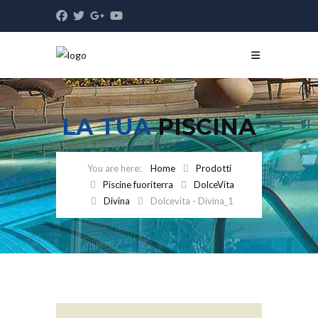
LA TUA
PISCINA
Home
Prodotti
Piscine fuoriterra
DolceVita
Divina
Dolcevita - Divina_1